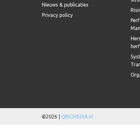
Nieuws & publicaties
Ris
Privacy policy
Per
Man
Hers
herf
Sys
Tra
Org
©2026 |
QBICMEDIA.nl