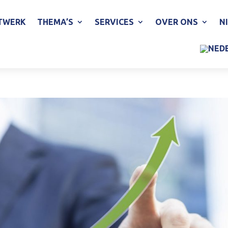
TWERK
THEMA’S
SERVICES
OVER ONS
N