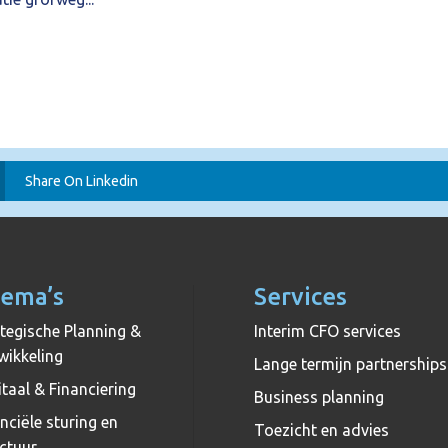
Share On Linkedin
ema’s
Services
tegische Planning &
Interim CFO services
wikkeling
Lange termijn partnerships
taal & Financiering
Business planning
nciële sturing en
Toezicht en advies
ctuur