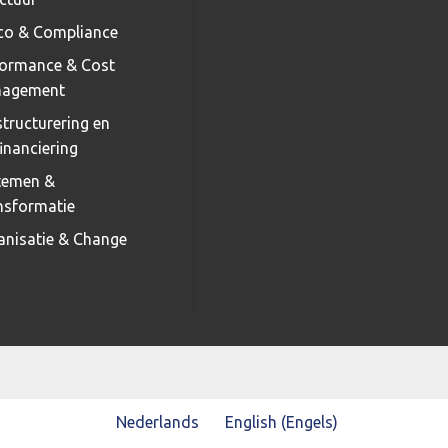
ico & Compliance
formance & Cost
agement
tructurering en
inanciering
temen &
nsformatie
anisatie & Change
Nederlands
English
(
Engels
)