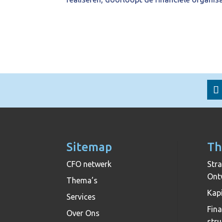
Sitemap
Th
CFO netwerk
Stra
Ont
Thema’s
Kapi
Services
Fina
Over Ons
stru