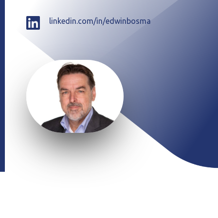

linkedin.com/in/edwinbosma