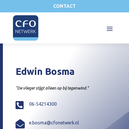
CONTACT
Edwin Bosma
“De vlieger stijgt alleen op bij tegenwind.”

06-54214300

e.bosma@cfonetwerk.nl