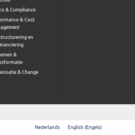
ico & Compliance
formance & Cost
agement
tructurering en
inanciering
temen &
nsformatie
anisatie & Change
Nederlands
English
(
Engels
)