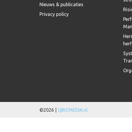
Nieuws & publicaties
Ris
Privacy policy
Per
Man
Hers
herf
Sys
Tra
Org
©2026 |
QBICMEDIA.nl