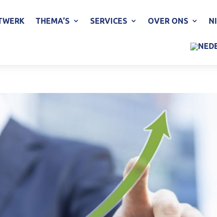
TWERK
THEMA’S
SERVICES
OVER ONS
N