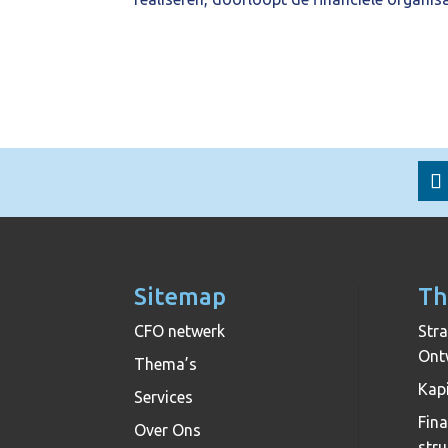
Sitemap
Th
CFO netwerk
Stra
Ont
Thema’s
Kapi
Services
Fina
Over Ons
stru